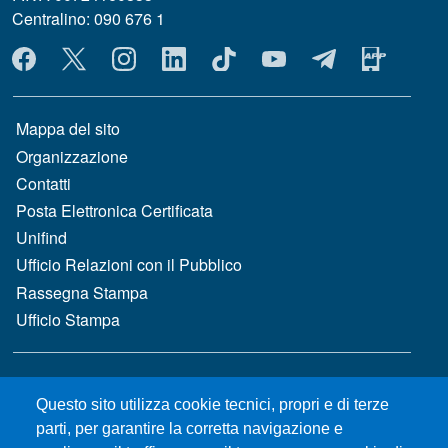
Centralino: 090 676 1
MENÙ SOCIAL
MENÙ FOOTER 1
Mappa del sito
Organizzazione
Contatti
Posta Elettronica Certificata
Unifind
Ufficio Relazioni con il Pubblico
Rassegna Stampa
Ufficio Stampa
MENÙ FOOTER 2
Bandi e concorsi
Questo sito utilizza cookie tecnici, propri e di terze
Gare d'appalto
parti, per garantire la corretta navigazione e
Albo online