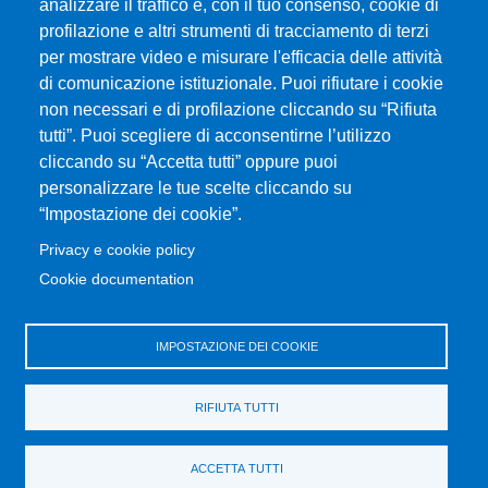
analizzare il traffico e, con il tuo consenso, cookie di
CIAM - Servizi Informatici
profilazione e altri strumenti di tracciamento di terzi
Brand Identity
per mostrare video e misurare l'efficacia delle attività
Elenco siti tematici
di comunicazione istituzionale. Puoi rifiutare i cookie
Servizi per Disabilità e DSA
non necessari e di profilazione cliccando su “Rifiuta
Sostieni Unime
tutti”. Puoi scegliere di acconsentirne l’utilizzo
cliccando su “Accetta tutti” oppure puoi
Performance - trasparenza
personalizzare le tue scelte cliccando su
“Impostazione dei cookie”.
MENÙ FOOTER 3
Amministrazione trasparente
Privacy e cookie policy
Note Legali
Cookie documentation
Normativa
Atti di notifica
IMPOSTAZIONE DEI COOKIE
Pianificazione strategica
Privacy e cookie policy
RIFIUTA TUTTI
Rivedi le tue scelte sui cookie
Dati di monitoraggio
ACCETTA TUTTI