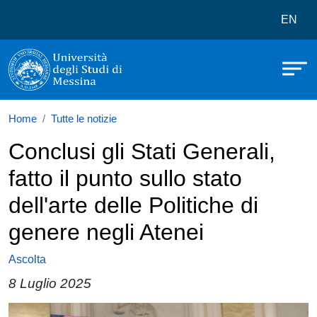
Università degli Studi di Messina
Salta al contenuto principale
Menù 
EN
Home
Tutte le notizie
Conclusi gli Stati Generali,
fatto il punto sullo stato
dell'arte delle Politiche di
genere negli Atenei
Ascolta
8 Luglio 2025