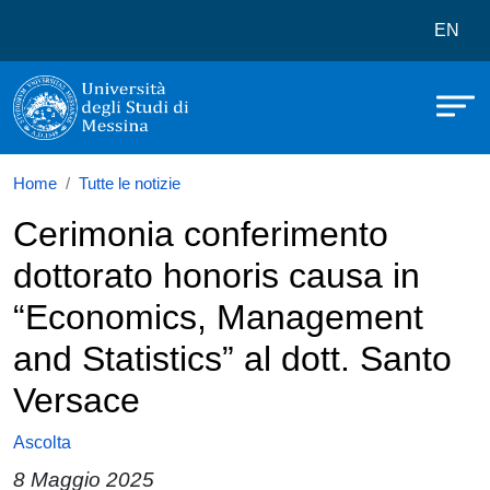
Università degli Studi di Messina
Salta al contenuto principale
Menù 
EN
Home
Tutte le notizie
Cerimonia conferimento
dottorato honoris causa in
“Economics, Management
and Statistics” al dott. Santo
Versace
Ascolta
8 Maggio 2025