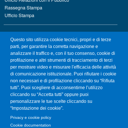
Rassegna Stampa
Ufficio Stampa
MENÙ FOOTER 2
Bandi e concorsi
Questo sito utilizza cookie tecnici, propri e di terze
Gare d'appalto
parti, per garantire la corretta navigazione e
Albo online
analizzare il traffico e, con il tuo consenso, cookie di
CIAM - Servizi Informatici
profilazione e altri strumenti di tracciamento di terzi
Brand Identity
per mostrare video e misurare l'efficacia delle attività
Elenco siti tematici
di comunicazione istituzionale. Puoi rifiutare i cookie
Servizi per Disabilità e DSA
non necessari e di profilazione cliccando su “Rifiuta
Sostieni Unime
tutti”. Puoi scegliere di acconsentirne l’utilizzo
cliccando su “Accetta tutti” oppure puoi
Performance - trasparenza
personalizzare le tue scelte cliccando su
“Impostazione dei cookie”.
MENÙ FOOTER 3
Amministrazione trasparente
Privacy e cookie policy
Note Legali
Cookie documentation