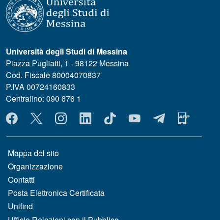
Università degli Studi di Messina
Piazza Pugliatti, 1 - 98122 Messina
Cod. Fiscale 80004070837
P.IVA 00724160833
Centralino: 090 676 1
MENÙ SOCIAL
MENÙ FOOTER 1
Mappa del sito
Organizzazione
Contatti
Posta Elettronica Certificata
Unifind
Ufficio Relazioni con il Pubblico