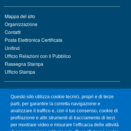
MENÙ FOOTER 1
Mappa del sito
Organizzazione
Contatti
Posta Elettronica Certificata
Unifind
Ufficio Relazioni con il Pubblico
Rassegna Stampa
Ufficio Stampa
MENÙ FOOTER 2
Bandi e concorsi
Questo sito utilizza cookie tecnici, propri e di terze
Gare d'appalto
parti, per garantire la corretta navigazione e
Albo online
analizzare il traffico e, con il tuo consenso, cookie di
CIAM - Servizi Informatici
profilazione e altri strumenti di tracciamento di terzi
Brand Identity
per mostrare video e misurare l'efficacia delle attività
Elenco siti tematici