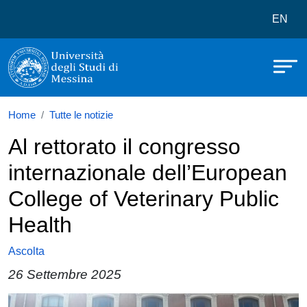
Università degli Studi di Messina
Salta al contenuto principale
Menù 
EN
Home
Tutte le notizie
Al rettorato il congresso
internazionale dell’European
College of Veterinary Public
Health
Ascolta
26 Settembre 2025