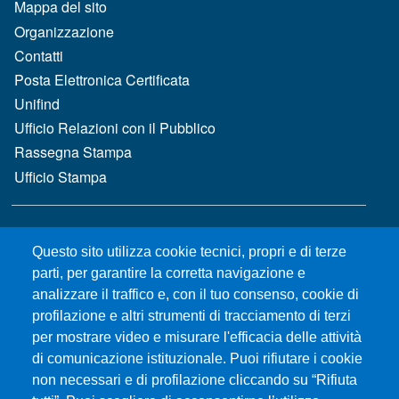
MENÙ FOOTER 1
Mappa del sito
Organizzazione
Contatti
Posta Elettronica Certificata
Unifind
Ufficio Relazioni con il Pubblico
Rassegna Stampa
Ufficio Stampa
MENÙ FOOTER 2
Bandi e concorsi
Questo sito utilizza cookie tecnici, propri e di terze
Gare d'appalto
parti, per garantire la corretta navigazione e
Albo online
analizzare il traffico e, con il tuo consenso, cookie di
CIAM - Servizi Informatici
profilazione e altri strumenti di tracciamento di terzi
Brand Identity
per mostrare video e misurare l'efficacia delle attività
Elenco siti tematici
di comunicazione istituzionale. Puoi rifiutare i cookie
Servizi per Disabilità e DSA
non necessari e di profilazione cliccando su “Rifiuta