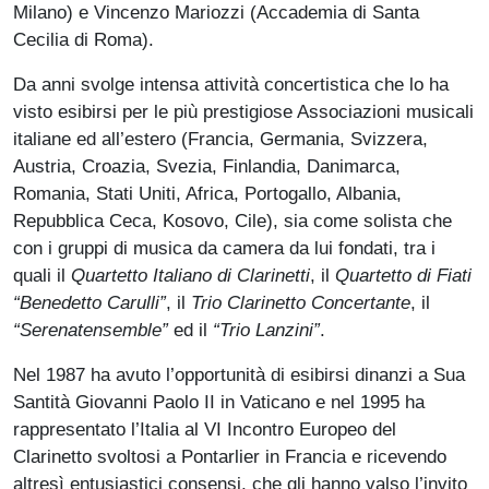
Milano) e Vincenzo Mariozzi (Accademia di Santa
Cecilia di Roma).
Da anni svolge intensa attività concertistica che lo ha
visto esibirsi per le più prestigiose Associazioni musicali
italiane ed all’estero (Francia, Germania, Svizzera,
Austria, Croazia, Svezia, Finlandia, Danimarca,
Romania, Stati Uniti, Africa, Portogallo, Albania,
Repubblica Ceca, Kosovo, Cile), sia come solista che
con i gruppi di musica da camera da lui fondati, tra i
quali il
Quartetto Italiano di Clarinetti
, il
Quartetto di Fiati
“Benedetto Carulli”
, il
Trio Clarinetto Concertante
, il
“Serenatensemble”
ed il
“Trio Lanzini”
.
Nel 1987 ha avuto l’opportunità di esibirsi dinanzi a Sua
Santità Giovanni Paolo II in Vaticano e nel 1995 ha
rappresentato l’Italia al VI Incontro Europeo del
Clarinetto svoltosi a Pontarlier in Francia e ricevendo
altresì entusiastici consensi, che gli hanno valso l’invito