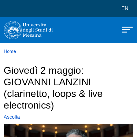
Università degli Studi di Messina
Salta al contenuto principale
Menù 
EN
Home
Giovedì 2 maggio:
GIOVANNI LANZINI
(clarinetto, loops & live
electronics)
Ascolta