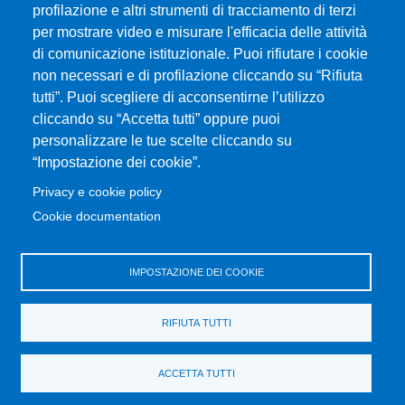
CIAM - Servizi Informatici
profilazione e altri strumenti di tracciamento di terzi
Brand Identity
per mostrare video e misurare l'efficacia delle attività
Elenco siti tematici
di comunicazione istituzionale. Puoi rifiutare i cookie
Servizi per Disabilità e DSA
non necessari e di profilazione cliccando su “Rifiuta
tutti”. Puoi scegliere di acconsentirne l’utilizzo
Sostieni Unime
cliccando su “Accetta tutti” oppure puoi
Performance - trasparenza
personalizzare le tue scelte cliccando su
“Impostazione dei cookie”.
MENÙ FOOTER 3
Amministrazione trasparente
Privacy e cookie policy
Note Legali
Cookie documentation
Normativa
Atti di notifica
IMPOSTAZIONE DEI COOKIE
Pianificazione strategica
Privacy e cookie policy
RIFIUTA TUTTI
Rivedi le tue scelte sui cookie
Dati di monitoraggio
ACCETTA TUTTI