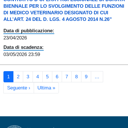
BIENNALE PER LO SVOLGIMENTO DELLE FUNZIONI
DI MEDICO VETERINARIO DESIGNATO DI CUI
ALL’ART. 24 DEL D. LGS. 4 AGOSTO 2014 N.26”
Data di pubblicazione:
23/04/2026
Data di scadenza:
03/05/2026 23:59
Paginazione
1
2
3
4
5
6
7
8
9
…
Pagina successiva
Ultima pagina
Seguente ›
Ultima »