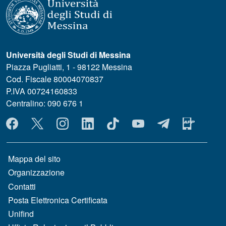
Università degli Studi di Messina
Piazza Pugliatti, 1 - 98122 Messina
Cod. Fiscale 80004070837
P.IVA 00724160833
Centralino: 090 676 1
MENÙ SOCIAL
MENÙ FOOTER 1
Mappa del sito
Organizzazione
Contatti
Posta Elettronica Certificata
Unifind