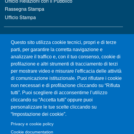
Ufficio Relazioni con il Pubblico
Rassegna Stampa
Ufficio Stampa
MENÙ FOOTER 2
Bandi e concorsi
Questo sito utilizza cookie tecnici, propri e di terze
Gare d'appalto
parti, per garantire la corretta navigazione e
Albo online
analizzare il traffico e, con il tuo consenso, cookie di
CIAM - Servizi Informatici
profilazione e altri strumenti di tracciamento di terzi
Brand Identity
per mostrare video e misurare l'efficacia delle attività
Elenco siti tematici
di comunicazione istituzionale. Puoi rifiutare i cookie
Servizi per Disabilità e DSA
non necessari e di profilazione cliccando su “Rifiuta
tutti”. Puoi scegliere di acconsentirne l’utilizzo
Sostieni Unime
cliccando su “Accetta tutti” oppure puoi
Performance - trasparenza
personalizzare le tue scelte cliccando su
“Impostazione dei cookie”.
MENÙ FOOTER 3
Amministrazione trasparente
Privacy e cookie policy
Note Legali
Cookie documentation