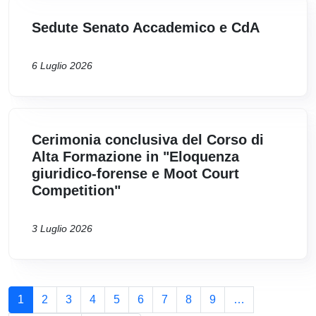
Sedute Senato Accademico e CdA
6 Luglio 2026
Cerimonia conclusiva del Corso di
Alta Formazione in "Eloquenza
giuridico-forense e Moot Court
Competition"
3 Luglio 2026
Paginazione
1
2
3
4
5
6
7
8
9
…