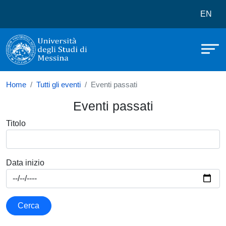
Università degli Studi di Messina
Salta al contenuto principale
Menù 
EN
Home
Tutti gli eventi
Eventi passati
Eventi passati
Titolo
Data inizio
Cerca