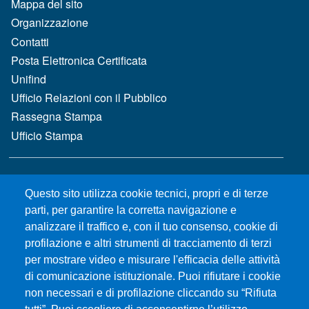
MENÙ FOOTER 1
Mappa del sito
Organizzazione
Contatti
Posta Elettronica Certificata
Unifind
Ufficio Relazioni con il Pubblico
Rassegna Stampa
Ufficio Stampa
MENÙ FOOTER 2
Bandi e concorsi
Questo sito utilizza cookie tecnici, propri e di terze
Gare d'appalto
parti, per garantire la corretta navigazione e
Albo online
analizzare il traffico e, con il tuo consenso, cookie di
CIAM - Servizi Informatici
profilazione e altri strumenti di tracciamento di terzi
Brand Identity
per mostrare video e misurare l'efficacia delle attività
Elenco siti tematici
di comunicazione istituzionale. Puoi rifiutare i cookie
Servizi per Disabilità e DSA
non necessari e di profilazione cliccando su “Rifiuta