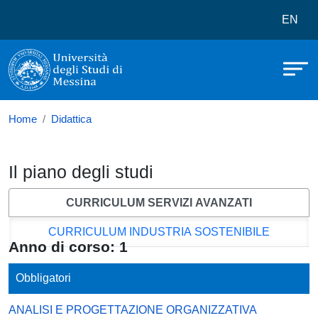
Università degli Studi di Messina
Salta al contenuto principale
Menù 
EN
Home
Didattica
Il piano degli studi
CURRICULUM SERVIZI AVANZATI
CURRICULUM INDUSTRIA SOSTENIBILE
Anno di corso: 1
Obbligatori
ANALISI E PROGETTAZIONE ORGANIZZATIVA