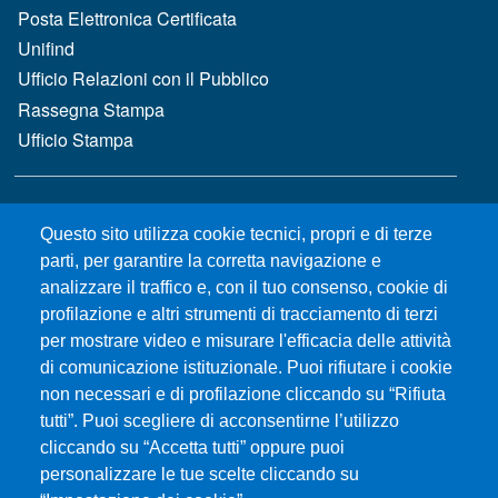
Posta Elettronica Certificata
Unifind
Ufficio Relazioni con il Pubblico
Rassegna Stampa
Ufficio Stampa
MENÙ FOOTER 2
Bandi e concorsi
Questo sito utilizza cookie tecnici, propri e di terze
Gare d'appalto
parti, per garantire la corretta navigazione e
Albo online
analizzare il traffico e, con il tuo consenso, cookie di
CIAM - Servizi Informatici
profilazione e altri strumenti di tracciamento di terzi
Brand Identity
per mostrare video e misurare l'efficacia delle attività
Elenco siti tematici
di comunicazione istituzionale. Puoi rifiutare i cookie
Servizi per Disabilità e DSA
non necessari e di profilazione cliccando su “Rifiuta
Sostieni Unime
tutti”. Puoi scegliere di acconsentirne l’utilizzo
cliccando su “Accetta tutti” oppure puoi
Performance - trasparenza
personalizzare le tue scelte cliccando su