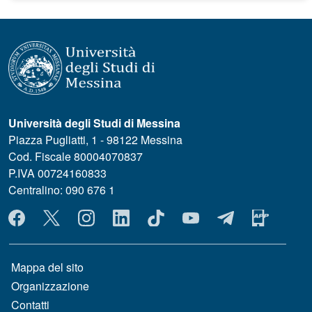
Università degli Studi di Messina
Piazza Pugliatti, 1 - 98122 Messina
Cod. Fiscale 80004070837
P.IVA 00724160833
Centralino: 090 676 1
MENÙ SOCIAL
MENÙ FOOTER 1
Mappa del sito
Organizzazione
Contatti