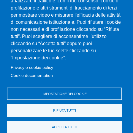
analizzare il traffico e, con il tuo consenso, cookie di
CIAM - Servizi Informatici
profilazione e altri strumenti di tracciamento di terzi
Brand Identity
per mostrare video e misurare l'efficacia delle attività
Elenco siti tematici
di comunicazione istituzionale. Puoi rifiutare i cookie
Servizi per Disabilità e DSA
non necessari e di profilazione cliccando su “Rifiuta
Sostieni Unime
tutti”. Puoi scegliere di acconsentirne l’utilizzo
cliccando su “Accetta tutti” oppure puoi
Performance - trasparenza
personalizzare le tue scelte cliccando su
“Impostazione dei cookie”.
MENÙ FOOTER 3
Amministrazione trasparente
Privacy e cookie policy
Note Legali
Cookie documentation
Normativa
Atti di notifica
IMPOSTAZIONE DEI COOKIE
Pianificazione strategica
Privacy e cookie policy
RIFIUTA TUTTI
Rivedi le tue scelte sui cookie
Dati di monitoraggio
ACCETTA TUTTI