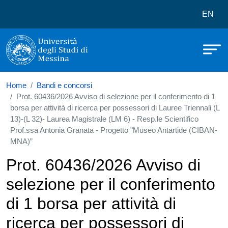
Università degli Studi di Messina
Salta al contenuto principale
Menù 
EN
Home
Bandi e concorsi
Prot. 60436/2026 Avviso di selezione per il conferimento di 1
borsa per attività di ricerca per possessori di Lauree Triennali (L
13)-(L 32)- Laurea Magistrale (LM 6) - Resp.le Scientifico
Prof.ssa Antonia Granata - Progetto "Museo Antartide (CIBAN-
MNA)”
Prot. 60436/2026 Avviso di
selezione per il conferimento
di 1 borsa per attività di
ricerca per possessori di