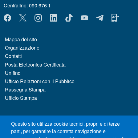
Centralino: 090 676 1
MENÙ SOCIAL
MENÙ FOOTER 1
Mappa del sito
Organizzazione
Contatti
Posta Elettronica Certificata
Unifind
Ufficio Relazioni con il Pubblico
Rassegna Stampa
Ufficio Stampa
MENÙ FOOTER 2
Bandi e concorsi
Questo sito utilizza cookie tecnici, propri e di terze
Gare d'appalto
parti, per garantire la corretta navigazione e
Albo online