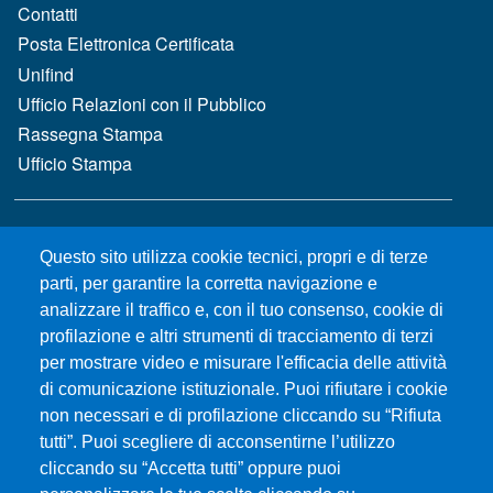
Contatti
Posta Elettronica Certificata
Unifind
Ufficio Relazioni con il Pubblico
Rassegna Stampa
Ufficio Stampa
MENÙ FOOTER 2
Bandi e concorsi
Questo sito utilizza cookie tecnici, propri e di terze
Gare d'appalto
parti, per garantire la corretta navigazione e
Albo online
analizzare il traffico e, con il tuo consenso, cookie di
CIAM - Servizi Informatici
profilazione e altri strumenti di tracciamento di terzi
Brand Identity
per mostrare video e misurare l'efficacia delle attività
Elenco siti tematici
di comunicazione istituzionale. Puoi rifiutare i cookie
Servizi per Disabilità e DSA
non necessari e di profilazione cliccando su “Rifiuta
Sostieni Unime
tutti”. Puoi scegliere di acconsentirne l’utilizzo
cliccando su “Accetta tutti” oppure puoi
Performance - trasparenza