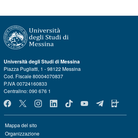
Università degli Studi di Messina
Piazza Pugliatti, 1 - 98122 Messina
Cod. Fiscale 80004070837
P.IVA 00724160833
Centralino: 090 676 1
MENÙ SOCIAL
MENÙ FOOTER 1
Mappa del sito
Organizzazione