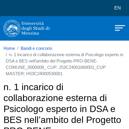
Università degli Studi di Messina
Salta al contenuto principale
Menù 
EN
Home
Bandi e concorsi
n. 1 incarico di collaborazione esterna di Psicologo esperto in
DSA e BES nell’ambito del Progetto PRO-BENE-
COMUNE_0000008_ CUP: J53C24001660001_CUP
MASTER: H53C24000530001
n. 1 incarico di
collaborazione esterna di
Psicologo esperto in DSA e
BES nell’ambito del Progetto