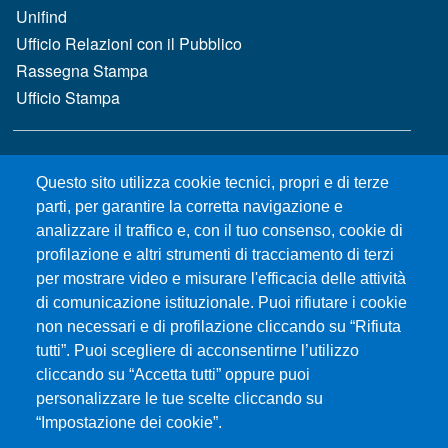
Unifind
Ufficio Relazioni con il Pubblico
Rassegna Stampa
Ufficio Stampa
MENÙ FOOTER 2
Bandi e concorsi
Questo sito utilizza cookie tecnici, propri e di terze
Gare d'appalto
parti, per garantire la corretta navigazione e
Albo online
analizzare il traffico e, con il tuo consenso, cookie di
CIAM - Servizi Informatici
profilazione e altri strumenti di tracciamento di terzi
Brand Identity
per mostrare video e misurare l'efficacia delle attività
Elenco siti tematici
di comunicazione istituzionale. Puoi rifiutare i cookie
Servizi per Disabilità e DSA
non necessari e di profilazione cliccando su “Rifiuta
Sostieni Unime
tutti”. Puoi scegliere di acconsentirne l’utilizzo
cliccando su “Accetta tutti” oppure puoi
Performance - trasparenza
personalizzare le tue scelte cliccando su
“Impostazione dei cookie”.
MENÙ FOOTER 3
Amministrazione trasparente