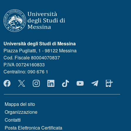
Università degli Studi di Messina
Piazza Pugliatti, 1 - 98122 Messina
Cod. Fiscale 80004070837
P.IVA 00724160833
Centralino: 090 676 1
MENÙ SOCIAL
MENÙ FOOTER 1
Mappa del sito
Organizzazione
Contatti
Posta Elettronica Certificata