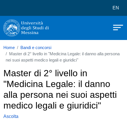
Università degli Studi di Messina
Salta al contenuto principale
Menù 
EN
Home
Bandi e concorsi
Master di 2° livello in "Medicina Legale: il danno alla persona
nei suoi aspetti medico legali e giuridici"
Master di 2° livello in
"Medicina Legale: il danno
alla persona nei suoi aspetti
medico legali e giuridici"
Ascolta