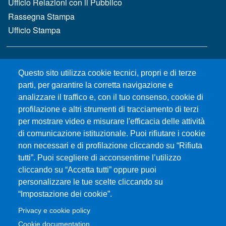
Ufficio Relazioni con il Pubblico
Rassegna Stampa
Ufficio Stampa
MENÙ FOOTER 2
Bandi e concorsi
Questo sito utilizza cookie tecnici, propri e di terze
Gare d'appalto
parti, per garantire la corretta navigazione e
Albo online
analizzare il traffico e, con il tuo consenso, cookie di
CIAM - Servizi Informatici
profilazione e altri strumenti di tracciamento di terzi
Brand Identity
per mostrare video e misurare l'efficacia delle attività
Elenco siti tematici
di comunicazione istituzionale. Puoi rifiutare i cookie
Servizi per Disabilità e DSA
non necessari e di profilazione cliccando su “Rifiuta
Sostieni Unime
tutti”. Puoi scegliere di acconsentirne l’utilizzo
cliccando su “Accetta tutti” oppure puoi
Performance - trasparenza
personalizzare le tue scelte cliccando su
“Impostazione dei cookie”.
MENÙ FOOTER 3
Amministrazione trasparente
Privacy e cookie policy
Note Legali
Cookie documentation