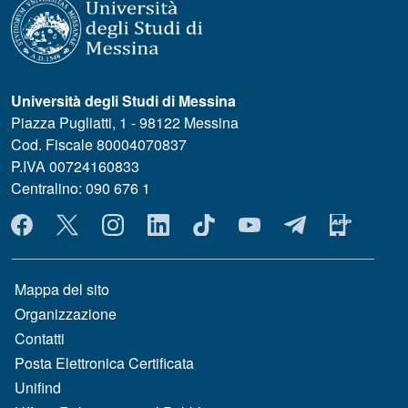
Università degli Studi di Messina
Piazza Pugliatti, 1 - 98122 Messina
Cod. Fiscale 80004070837
P.IVA 00724160833
Centralino: 090 676 1
MENÙ SOCIAL
MENÙ FOOTER 1
Mappa del sito
Organizzazione
Contatti
Posta Elettronica Certificata
Unifind