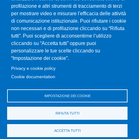
Centralino: 090 676 1
profilazione e altri strumenti di tracciamento di terzi
MENÙ SOCIAL
per mostrare video e misurare l'efficacia delle attività
di comunicazione istituzionale. Puoi rifiutare i cookie
non necessari e di profilazione cliccando su “Rifiuta
MENÙ FOOTER 1
Mappa del sito
tutti”. Puoi scegliere di acconsentirne l’utilizzo
Organizzazione
cliccando su “Accetta tutti” oppure puoi
personalizzare le tue scelte cliccando su
Contatti
“Impostazione dei cookie”.
Posta Elettronica Certificata
Unifind
Privacy e cookie policy
Ufficio Relazioni con il Pubblico
Cookie documentation
Rassegna Stampa
Ufficio Stampa
IMPOSTAZIONE DEI COOKIE
MENÙ FOOTER 2
Bandi e concorsi
RIFIUTA TUTTI
Gare d'appalto
Albo online
ACCETTA TUTTI