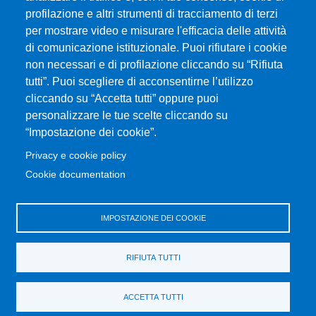
Centralino: 090 676 1
profilazione e altri strumenti di tracciamento di terzi
MENÙ SOCIAL
per mostrare video e misurare l'efficacia delle attività
di comunicazione istituzionale. Puoi rifiutare i cookie
non necessari e di profilazione cliccando su “Rifiuta
MENÙ FOOTER 1
Mappa del sito
tutti”. Puoi scegliere di acconsentirne l’utilizzo
Organizzazione
cliccando su “Accetta tutti” oppure puoi
personalizzare le tue scelte cliccando su
Contatti
“Impostazione dei cookie”.
Posta Elettronica Certificata
Unifind
Privacy e cookie policy
Ufficio Relazioni con il Pubblico
Cookie documentation
Rassegna Stampa
Ufficio Stampa
IMPOSTAZIONE DEI COOKIE
MENÙ FOOTER 2
Bandi e concorsi
RIFIUTA TUTTI
Gare d'appalto
Albo online
ACCETTA TUTTI